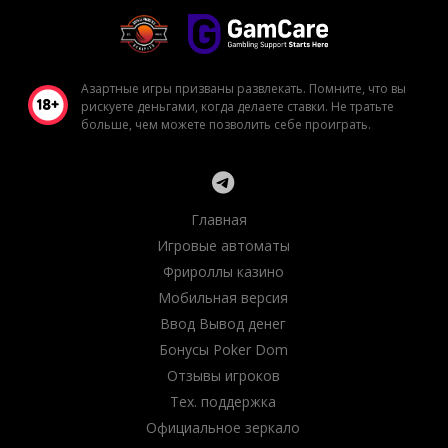
Азартные игры призваны развлекать. Помните, что вы
рискуете деньгами, когда делаете ставки. Не тратьте
больше, чем можете позволить себе проиграть.
Главная
Игровые автоматы
Фрироллы казино
Мобильная версия
Ввод Вывод денег
Бонусы Poker Dom
Отзывы игроков
Тех. поддержка
Официальное зеркало