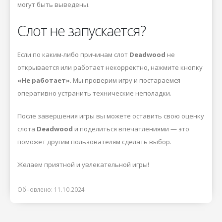
могут быть выведены.
Слот не запускается?
Если по каким-либо причинам слот
Deadwood
не
открывается или работает некорректно, нажмите кнопку
«Не работает»
. Мы проверим игру и постараемся
оперативно устранить технические неполадки.
После завершения игры вы можете оставить свою оценку
слота
Deadwood
и поделиться впечатлениями — это
поможет другим пользователям сделать выбор.
Желаем приятной и увлекательной игры!
Обновлено:
11.10.2024