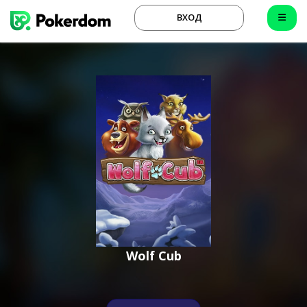
ВХОД
Wolf Cub