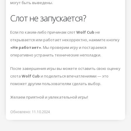
могут быть выведены.
Слот не запускается?
Если по каким-либо причинам слот
Wolf Cub
не
открывается или работает некорректно, нажмите кнопку
«Не работает»
. Мы проверим игру и постараемся
оперативно устранить технические неполадки.
После завершения игры вы можете оставить свою оценку
слота
Wolf Cub
и поделиться впечатлениями — это
поможет другим пользователям сделать выбор.
Желаем приятной и увлекательной игры!
Обновлено:
11.10.2024