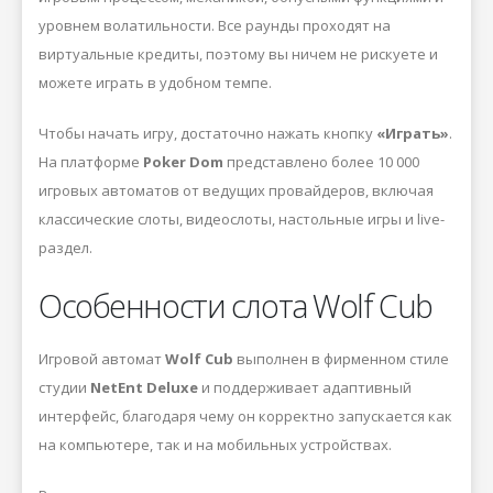
уровнем волатильности. Все раунды проходят на
виртуальные кредиты, поэтому вы ничем не рискуете и
можете играть в удобном темпе.
Чтобы начать игру, достаточно нажать кнопку
«Играть»
.
На платформе
Poker Dom
представлено более 10 000
игровых автоматов от ведущих провайдеров, включая
классические слоты, видеослоты, настольные игры и live-
раздел.
Особенности слота Wolf Cub
Игровой автомат
Wolf Cub
выполнен в фирменном стиле
студии
NetEnt Deluxe
и поддерживает адаптивный
интерфейс, благодаря чему он корректно запускается как
на компьютере, так и на мобильных устройствах.