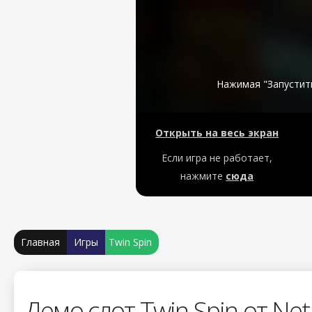
Нажимая "Запустить
Открыть на весь экран
Если игра не работает,
нажмите
сюда
Главная
Игры
Twin Spin
Демо слот Twin Spin от Ne