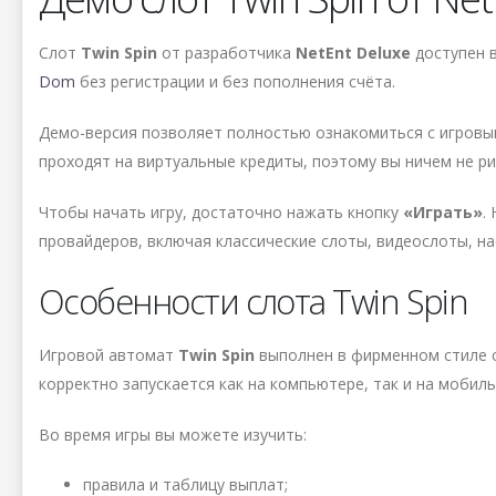
Слот
Twin Spin
от разработчика
NetEnt Deluxe
доступен 
Dom
без регистрации и без пополнения счёта.
Демо-версия позволяет полностью ознакомиться с игровы
проходят на виртуальные кредиты, поэтому вы ничем не ри
Чтобы начать игру, достаточно нажать кнопку
«Играть»
.
провайдеров, включая классические слоты, видеослоты, нас
Особенности слота Twin Spin
Игровой автомат
Twin Spin
выполнен в фирменном стиле 
корректно запускается как на компьютере, так и на мобиль
Во время игры вы можете изучить:
правила и таблицу выплат;