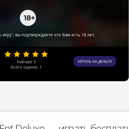
 игру", вы подтверждаете что Вам есть 18 лет.
ИГРАТЬ НА ДЕНЬГИ
Рейтинг
5
Всего оценок:
1
tEnt Deluxe — играть бесплат