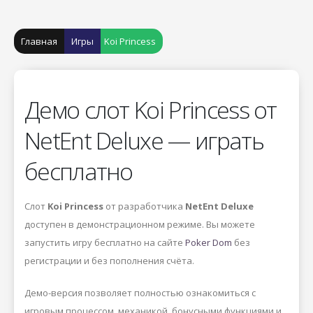
Главная
Игры
Koi Princess
Демо слот Koi Princess от
NetEnt Deluxe — играть
бесплатно
Слот
Koi Princess
от разработчика
NetEnt Deluxe
доступен в демонстрационном режиме. Вы можете
запустить игру бесплатно на сайте
Poker Dom
без
регистрации и без пополнения счёта.
Демо-версия позволяет полностью ознакомиться с
игровым процессом, механикой, бонусными функциями и