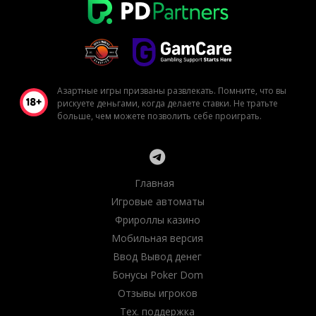
Азартные игры призваны развлекать. Помните, что вы
рискуете деньгами, когда делаете ставки. Не тратьте
больше, чем можете позволить себе проиграть.
Главная
Игровые автоматы
Фрироллы казино
Мобильная версия
Ввод Вывод денег
Бонусы Poker Dom
Отзывы игроков
Тех. поддержка