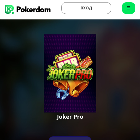
ВХОД
Joker Pro