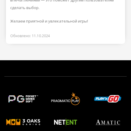
сделать выбор.
Желаем приятной и увлекательной игры!
Обновлено:
11.10.2024