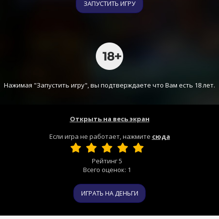
ЗАПУСТИТЬ ИГРУ
Нажимая "Запустить игру", вы подтверждаете что Вам есть 18 лет.
Открыть на весь экран
Если игра не работает, нажмите
сюда
Рейтинг
5
Всего оценок:
1
ИГРАТЬ НА ДЕНЬГИ