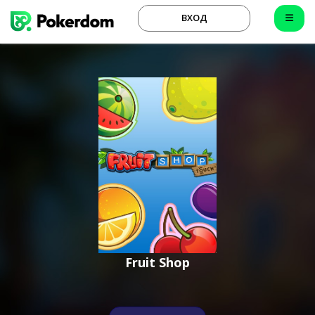
ВХОД
Fruit Shop