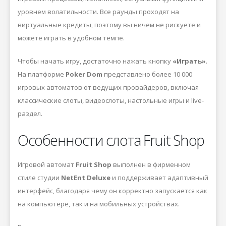
уровнем волатильности. Все раунды проходят на
виртуальные кредиты, поэтому вы ничем не рискуете и
можете играть в удобном темпе.
Чтобы начать игру, достаточно нажать кнопку
«Играть»
.
На платформе
Poker Dom
представлено более 10 000
игровых автоматов от ведущих провайдеров, включая
классические слоты, видеослоты, настольные игры и live-
раздел.
Особенности слота Fruit Shop
Игровой автомат
Fruit Shop
выполнен в фирменном
стиле студии
NetEnt Deluxe
и поддерживает адаптивный
интерфейс, благодаря чему он корректно запускается как
на компьютере, так и на мобильных устройствах.