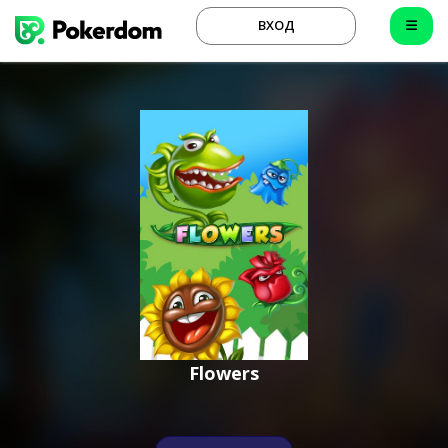
ВХОД
Flowers