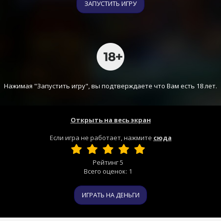
ЗАПУСТИТЬ ИГРУ
Нажимая "Запустить игру", вы подтверждаете что Вам есть 18 лет.
Открыть на весь экран
Если игра не работает, нажмите
сюда
Рейтинг
5
Всего оценок:
1
ИГРАТЬ НА ДЕНЬГИ