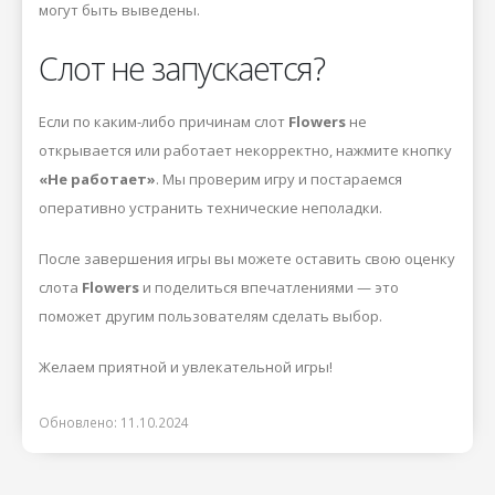
могут быть выведены.
Слот не запускается?
Если по каким-либо причинам слот
Flowers
не
открывается или работает некорректно, нажмите кнопку
«Не работает»
. Мы проверим игру и постараемся
оперативно устранить технические неполадки.
После завершения игры вы можете оставить свою оценку
слота
Flowers
и поделиться впечатлениями — это
поможет другим пользователям сделать выбор.
Желаем приятной и увлекательной игры!
Обновлено:
11.10.2024