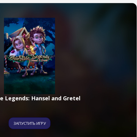
le Legends: Hansel and Gretel
ЗАПУСТИТЬ ИГРУ