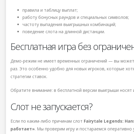
правила и таблицу выплат;
работу бонусных раундов и специальных символов;
частоту выпадения выигрышных комбинаций;
поведение слота на длинной дистанции.
Бесплатная игра без ограниче
Демо-режим не имеет временных ограничений — вы может
раз. Это особенно удобно для новых игроков, которые хот
стратегии ставок.
Обратите внимание: в бесплатной версии выигрыши носят 
Слот не запускается?
Если по каким-либо причинам слот
Fairytale Legends: Han
работает»
. Мы проверим игру и постараемся оперативно 