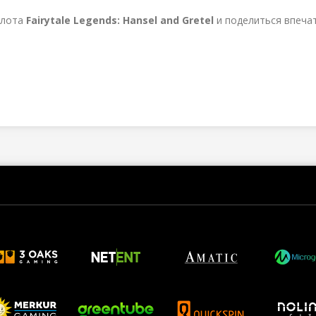
слота
Fairytale Legends: Hansel and Gretel
и поделиться впеча