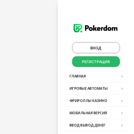
ВХОД
РЕГИСТРАЦИЯ
ГЛАВНАЯ
ИГРОВЫЕ АВТОМАТЫ
ФРИРОЛЛЫ КАЗИНО
МОБИЛЬНАЯ ВЕРСИЯ
ВВОД ВЫВОД ДЕНЕГ