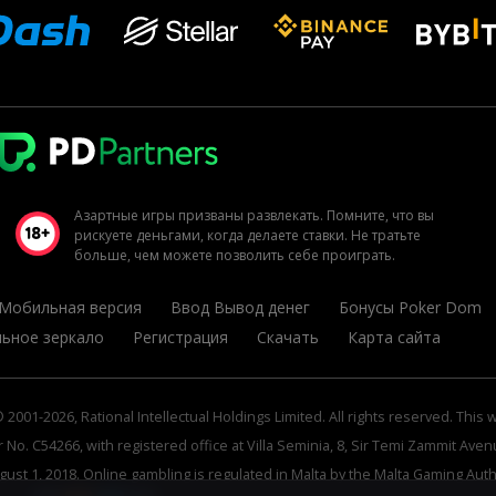
Азартные игры призваны развлекать. Помните, что вы
рискуете деньгами, когда делаете ставки. Не тратьте
больше, чем можете позволить себе проиграть.
Мобильная версия
Ввод Вывод денег
Бонусы Poker Dom
ьное зеркало
Регистрация
Скачать
Карта сайта
1-2026, Rational Intellectual Holdings Limited. All rights reserved. This 
o. C54266, with registered office at Villa Seminia, 8, Sir Temi Zammit Avenu
t 1, 2018. Online gambling is regulated in Malta by the Malta Gaming Autho