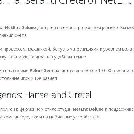
ка
NetEnt Deluxe
доступен в демонстрационном режиме. Вы мож
лнения счёта.
м процессом, механикой, бонусными функциями и уровнем волат
скуете и можете играть в удобном темпе.
 На платформе
Poker Dom
представлено более 10 000 игровых 
тольные игры и live-раздел.
ends: Hansel and Gretel
полнен в фирменном стиле студии
NetEnt Deluxe
и поддержива
на компьютере, так и на мобильных устройствах.