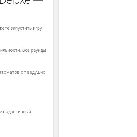
ете запустить игру
ильности. Все раунды
автоматов от ведущих
ет адаптивный