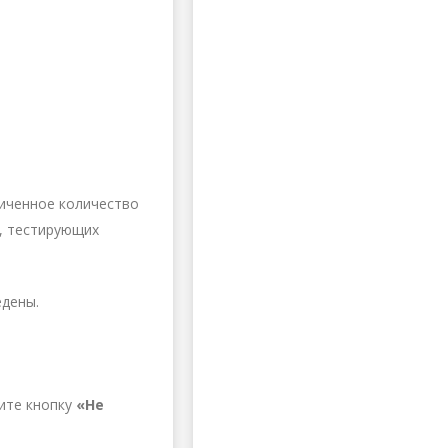
иченное количество
й, тестирующих
едены.
ите кнопку
«Не