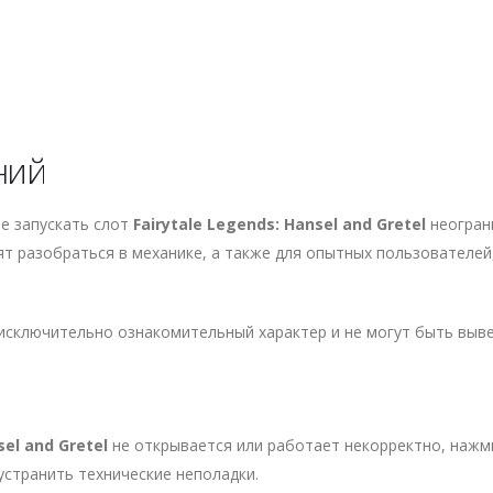
ний
е запускать слот
Fairytale Legends: Hansel and Gretel
неогран
ят разобраться в механике, а также для опытных пользователе
исключительно ознакомительный характер и не могут быть выв
sel and Gretel
не открывается или работает некорректно, нажм
устранить технические неполадки.