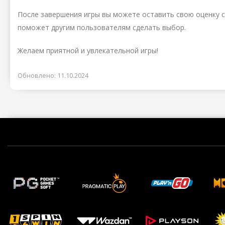
После завершения игры вы можете оставить свою оценку 
поможет другим пользователям сделать выбор.
Желаем приятной и увлекательной игры!
Обновлено:
11.10.2024