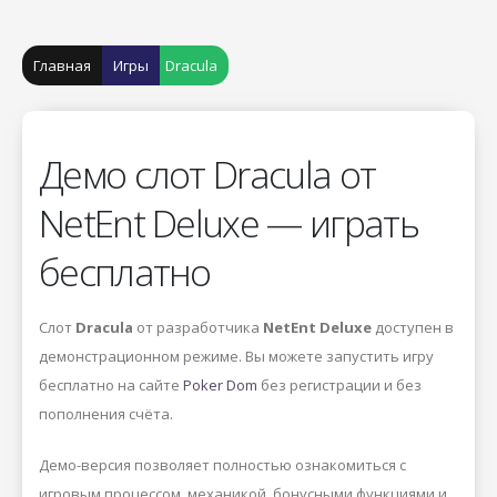
Главная
Игры
Dracula
Демо слот Dracula от
NetEnt Deluxe — играть
бесплатно
Слот
Dracula
от разработчика
NetEnt Deluxe
доступен в
демонстрационном режиме. Вы можете запустить игру
бесплатно на сайте
Poker Dom
без регистрации и без
пополнения счёта.
Демо-версия позволяет полностью ознакомиться с
игровым процессом, механикой, бонусными функциями и