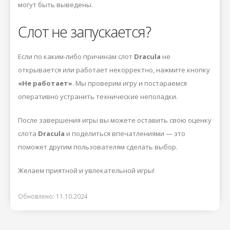
могут быть выведены.
Слот не запускается?
Если по каким-либо причинам слот
Dracula
не
открывается или работает некорректно, нажмите кнопку
«Не работает»
. Мы проверим игру и постараемся
оперативно устранить технические неполадки.
После завершения игры вы можете оставить свою оценку
слота
Dracula
и поделиться впечатлениями — это
поможет другим пользователям сделать выбор.
Желаем приятной и увлекательной игры!
Обновлено:
11.10.2024