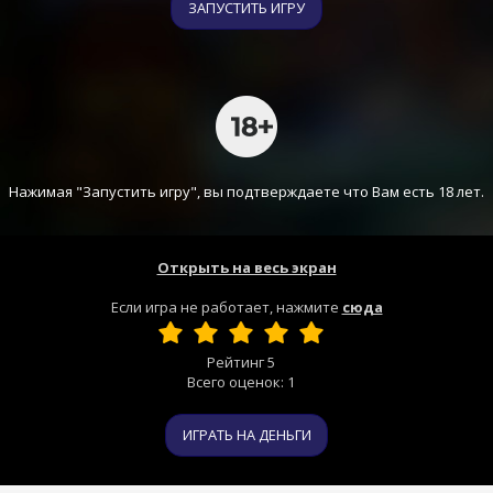
ЗАПУСТИТЬ ИГРУ
Нажимая "Запустить игру", вы подтверждаете что Вам есть 18 лет.
Открыть на весь экран
Если игра не работает, нажмите
сюда
Рейтинг
5
Всего оценок:
1
ИГРАТЬ НА ДЕНЬГИ