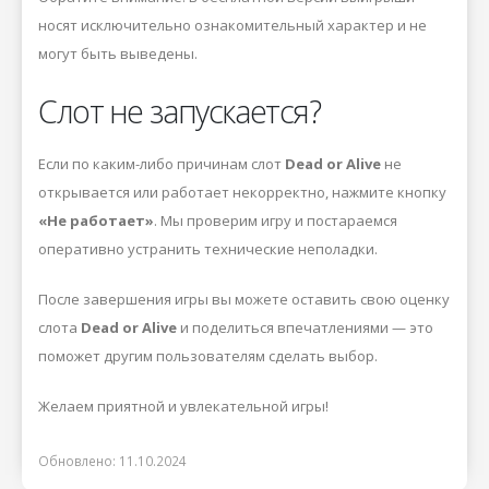
носят исключительно ознакомительный характер и не
могут быть выведены.
Слот не запускается?
Если по каким-либо причинам слот
Dead or Alive
не
открывается или работает некорректно, нажмите кнопку
«Не работает»
. Мы проверим игру и постараемся
оперативно устранить технические неполадки.
После завершения игры вы можете оставить свою оценку
слота
Dead or Alive
и поделиться впечатлениями — это
поможет другим пользователям сделать выбор.
Желаем приятной и увлекательной игры!
Обновлено:
11.10.2024