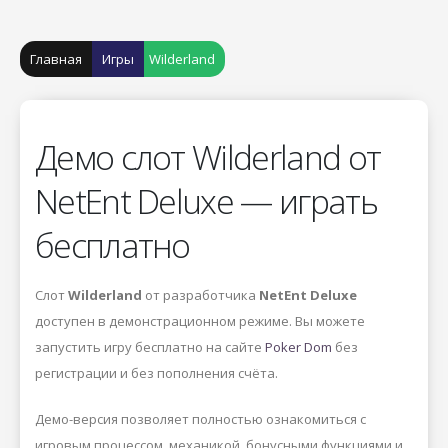
Главная
Игры
Wilderland
Демо слот Wilderland от
NetEnt Deluxe — играть
бесплатно
Слот
Wilderland
от разработчика
NetEnt Deluxe
доступен в демонстрационном режиме. Вы можете
запустить игру бесплатно на сайте
Poker Dom
без
регистрации и без пополнения счёта.
Демо-версия позволяет полностью ознакомиться с
игровым процессом, механикой, бонусными функциями и