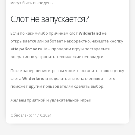
могут быть выведены.
Слот не запускается?
Если по каким-либо причинам слот
Wilderland
не
открывается или работает некорректно, нажмите кнопку
«Не работает»
. Мы проверим игру и постараемся
оперативно устранить технические неполадки.
После завершения игры вы можете оставить свою оценку
слота
Wilderland
и поделиться впечатлениями — это
поможет другим пользователям сделать выбор.
Желаем приятной и увлекательной игры!
Обновлено:
11.10.2024