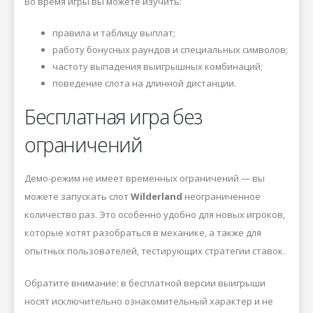
Во время игры вы можете изучить:
правила и таблицу выплат;
работу бонусных раундов и специальных символов;
частоту выпадения выигрышных комбинаций;
поведение слота на длинной дистанции.
Бесплатная игра без
ограничений
Демо-режим не имеет временных ограничений — вы
можете запускать слот
Wilderland
неограниченное
количество раз. Это особенно удобно для новых игроков,
которые хотят разобраться в механике, а также для
опытных пользователей, тестирующих стратегии ставок.
Обратите внимание: в бесплатной версии выигрыши
носят исключительно ознакомительный характер и не