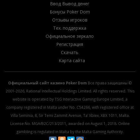
Ввод Вывод денег
Бонусы Poker Dom
Отзывы игроков
Тех. поддержка
Официальное зеркало
Регистрация
Скачать
Карта сайта
Официальный сайт казино Poker Dom
Все права защищены ©
2001-2026, Rational Intellectual Holdings Limited. All rights reserved. This
website is operated by TSG Interactive Gaming Europe Limited, a
company registered in Malta under No. C54266, with registered office at
Villa Seminia, 8, Sir Temi Zammit Avenue, Ta’ Xbiex, XBX 1011, Malta.
License No. MGA/B2C/213/2011, awarded on August 1, 2018. Online
gambling is regulated in Malta by the Malta Gaming Authority.