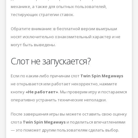
механике, а также для опытных пользователей,
тестирующих стратегии ставок.
Обратите внимание: в бесплатной версии выигрыши
носят исключительно ознакомительный характер и не
могут быть выведены.
Слот не запускается?
Если по каким-либо причинам слот
Twin Spin Megaways
не открывается или работает некорректно, нажмите
кнопку
«Не работает»
. Мы проверим игру и постараемся
оперативно устранить технические неполадки.
После завершения игры вы можете оставить свою оценку
слота
Twin Spin Megaways
и поделиться впечатлениями
— это поможет другим пользователям сделать выбор.