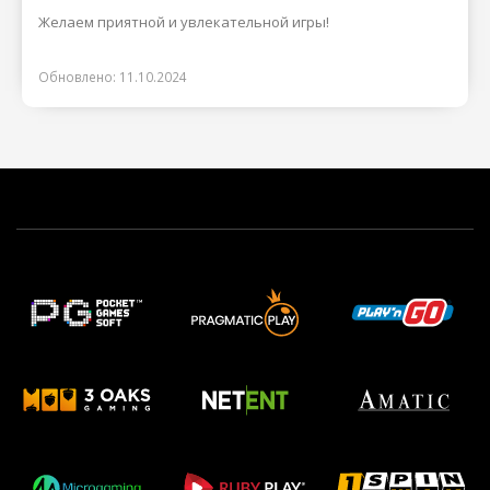
Желаем приятной и увлекательной игры!
Обновлено:
11.10.2024