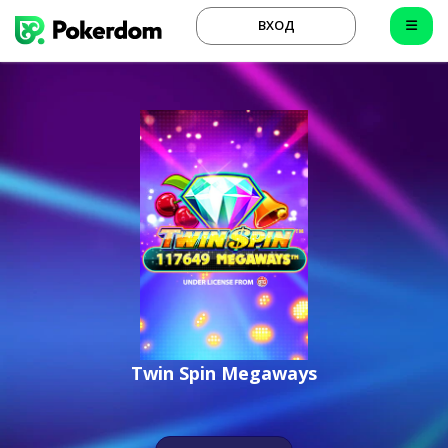
ВХОД
Twin Spin Megaways