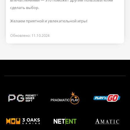
сделать выбор.
Желаем приятной и увлекательной игры!
Обновлено:
11.10.2024