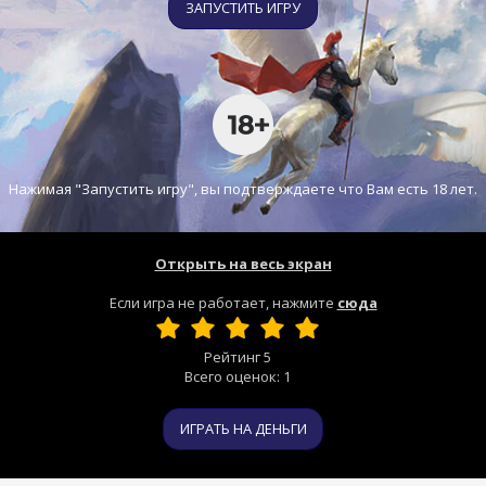
ЗАПУСТИТЬ ИГРУ
Нажимая "Запустить игру", вы подтверждаете что Вам есть 18 лет.
Открыть на весь экран
Если игра не работает, нажмите
сюда
Рейтинг
5
Всего оценок:
1
ИГРАТЬ НА ДЕНЬГИ