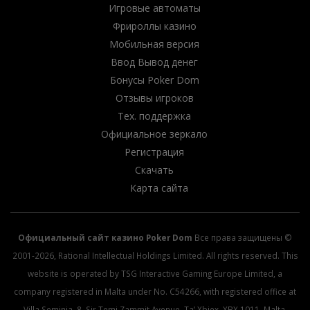
Игровые автоматы
Фрироллы казино
Мобильная версия
Ввод Вывод денег
Бонусы Poker Dom
Отзывы игроков
Тех. поддержка
Официальное зеркало
Регистрация
Скачать
Карта сайта
Официальный сайт казино Poker Dom
Все права защищены ©
2001-2026, Rational Intellectual Holdings Limited. All rights reserved. This
website is operated by TSG Interactive Gaming Europe Limited, a
company registered in Malta under No. C54266, with registered office at
Villa Seminia, 8, Sir Temi Zammit Avenue, Ta’ Xbiex, XBX 1011, Malta.