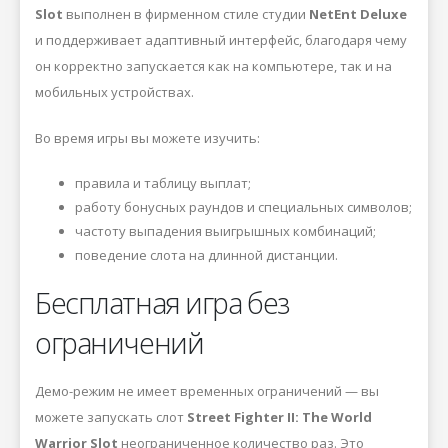
Slot
выполнен в фирменном стиле студии
NetEnt Deluxe
и поддерживает адаптивный интерфейс, благодаря чему
он корректно запускается как на компьютере, так и на
мобильных устройствах.
Во время игры вы можете изучить:
правила и таблицу выплат;
работу бонусных раундов и специальных символов;
частоту выпадения выигрышных комбинаций;
поведение слота на длинной дистанции.
Бесплатная игра без
ограничений
Демо-режим не имеет временных ограничений — вы
можете запускать слот
Street Fighter II: The World
Warrior Slot
неограниченное количество раз. Это