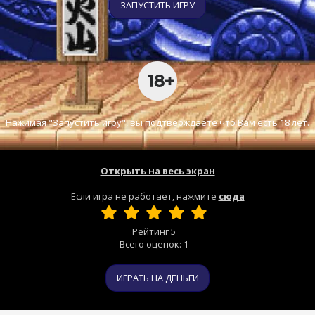
ЗАПУСТИТЬ ИГРУ
Нажимая "Запустить игру", вы подтверждаете что Вам есть 18 лет.
Открыть на весь экран
Если игра не работает, нажмите
сюда
Рейтинг
5
Всего оценок:
1
ИГРАТЬ НА ДЕНЬГИ