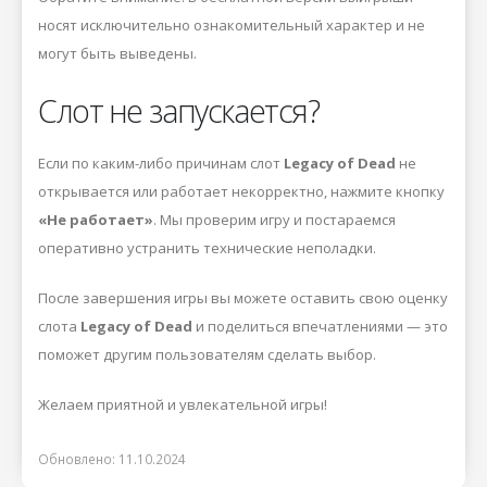
носят исключительно ознакомительный характер и не
могут быть выведены.
Слот не запускается?
Если по каким-либо причинам слот
Legacy of Dead
не
открывается или работает некорректно, нажмите кнопку
«Не работает»
. Мы проверим игру и постараемся
оперативно устранить технические неполадки.
После завершения игры вы можете оставить свою оценку
слота
Legacy of Dead
и поделиться впечатлениями — это
поможет другим пользователям сделать выбор.
Желаем приятной и увлекательной игры!
Обновлено:
11.10.2024