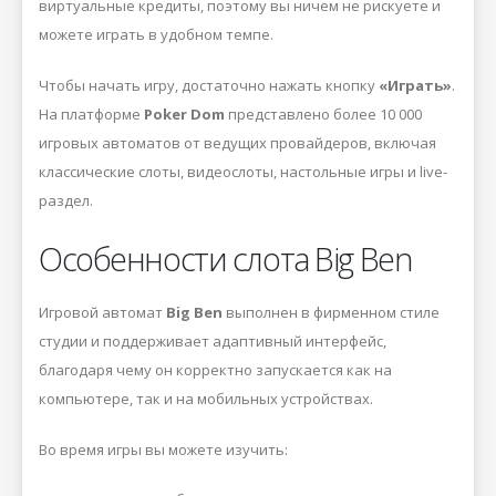
виртуальные кредиты, поэтому вы ничем не рискуете и
можете играть в удобном темпе.
Чтобы начать игру, достаточно нажать кнопку
«Играть»
.
На платформе
Poker Dom
представлено более 10 000
игровых автоматов от ведущих провайдеров, включая
классические слоты, видеослоты, настольные игры и live-
раздел.
Особенности слота Big Ben
Игровой автомат
Big Ben
выполнен в фирменном стиле
студии
и поддерживает адаптивный интерфейс,
благодаря чему он корректно запускается как на
компьютере, так и на мобильных устройствах.
Во время игры вы можете изучить: