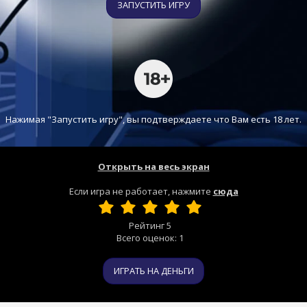
ЗАПУСТИТЬ ИГРУ
Нажимая "Запустить игру", вы подтверждаете что Вам есть 18 лет.
Открыть на весь экран
Если игра не работает, нажмите
сюда
Рейтинг
5
Всего оценок:
1
ИГРАТЬ НА ДЕНЬГИ