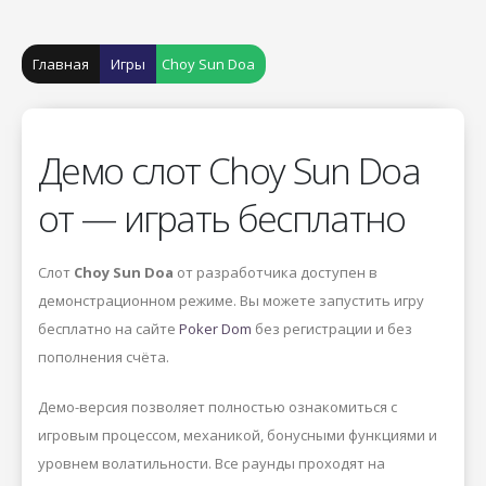
Главная
Игры
Choy Sun Doa
Демо слот Choy Sun Doa
от — играть бесплатно
Слот
Choy Sun Doa
от разработчика
доступен в
демонстрационном режиме. Вы можете запустить игру
бесплатно на сайте
Poker Dom
без регистрации и без
пополнения счёта.
Демо-версия позволяет полностью ознакомиться с
игровым процессом, механикой, бонусными функциями и
уровнем волатильности. Все раунды проходят на