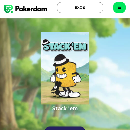
ВХОД
Stack 'em