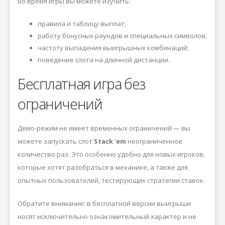
Во время игры вы можете изучить:
правила и таблицу выплат;
работу бонусных раундов и специальных символов;
частоту выпадения выигрышных комбинаций;
поведение слота на длинной дистанции.
Бесплатная игра без
ограничений
Демо-режим не имеет временных ограничений — вы
можете запускать слот
Stack 'em
неограниченное
количество раз. Это особенно удобно для новых игроков,
которые хотят разобраться в механике, а также для
опытных пользователей, тестирующих стратегии ставок.
Обратите внимание: в бесплатной версии выигрыши
носят исключительно ознакомительный характер и не